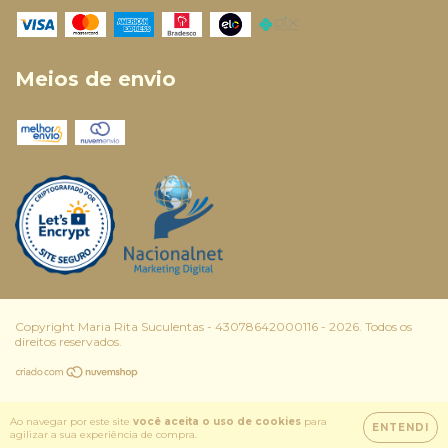
Meios de envio
Copyright Maria Rita Suculentas - 43078642000116 - 2026. Todos os
direitos reservados.
Ao navegar por este site
você aceita o uso de cookies
para
ENTENDI
agilizar a sua experiência de compra.