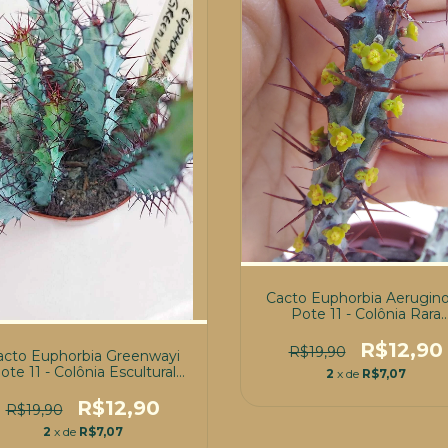
Cacto Euphorbia Aerugin
Pote 11 - Colônia Rara
(Múltiplas Hastes) CACT
R$12,90
R$19,90
acto Euphorbia Greenwayi
ote 11 - Colônia Escultural
2
x de
R$7,07
Espinhos Macios) CACTO*
R$12,90
R$19,90
2
x de
R$7,07