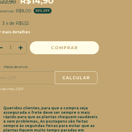
R$14,90
$22,90
R$8,00
onomize:
35
% OFF
3
x de
R$5,52
r mais detalhes
ALTERAR CEP
regas para o CEP:
Meios de envio
CALCULAR
o sei meu CEP
Queridos clientes, para que a compra seja
assegurada o frete deve ser sempre o mais
rápido para que as plantas cheguem saudáveis
e sem problemas,, As postagens são feitas
sempre às segundas-feiras para evitar que as
plantas fiquem muito tempo paradas em