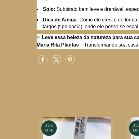
Solo:
Substrato bem leve e drenável, especí
Dica de Amiga:
Como ele cresce de forma c
largos (tipo bacia), onde ele possa se espal
✨
Leve essa beleza da natureza para sua ca
Maria Rita Plantas
– Transformando sua casa 
35
%
35
OFF
OF