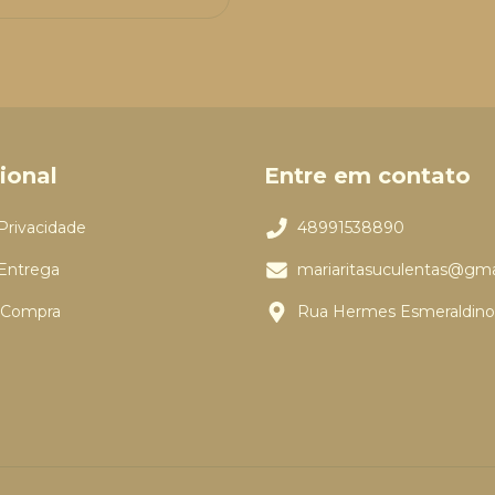
cional
Entre em contato
 Privacidade
48991538890
 Entrega
mariaritasuculentas@gma
e Compra
Rua Hermes Esmeraldino