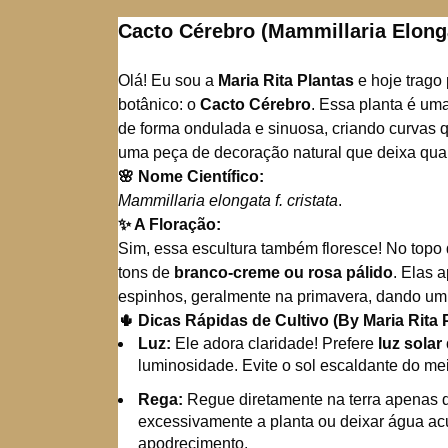
Cacto Cérebro (Mammillaria Elonga
Olá! Eu sou a
Maria Rita Plantas
e hoje trago
botânico: o
Cacto Cérebro
. Essa planta é uma
de forma ondulada e sinuosa, criando curvas 
uma peça de decoração natural que deixa qua
🌸 Nome Científico:
Mammillaria elongata f. cristata
.
✨ A Floração:
Sim, essa escultura também floresce! No topo 
tons de
branco-creme ou rosa pálido
. Elas 
espinhos, geralmente na primavera, dando um 
🌵 Dicas Rápidas de Cultivo (By Maria Rita 
Luz:
Ele adora claridade! Prefere
luz solar
luminosidade. Evite o sol escaldante do me
Rega:
Regue diretamente na terra apenas qu
excessivamente a planta ou deixar água ac
apodrecimento.