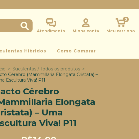
0
Atendimento
Minha conta
Meu carrinho
culentas Híbridos
Como Comprar
cio
>
Suculentas / Todos os produtos
>
cto Cérebro (Mammillaria Elongata Cristata) –
a Escultura Viva! P11
acto Cérebro
Mammillaria Elongata
ristata) – Uma
scultura Viva! P11