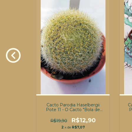
11*CACTO*
Cacto Parodia Haselbergii
C
Pote 11 - O Cacto "Bola de
P
Neve" com Flores Escarlates!
(
4,90
R$12,90
R$19,90
2
2
x de
R$7,07