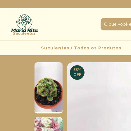
Suculentas / Todos os Produtos
35
%
OFF