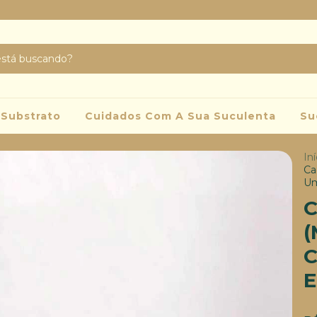
Substrato
Cuidados Com A Sua Suculenta
Su
Iní
Ca
Um
C
(
C
E