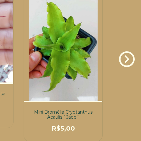
osa
O*
Mini Bromélia Cryptanthus
Cacto Ma
Acaulis `Jade´
(Pó-de
R$5,00
R$19,