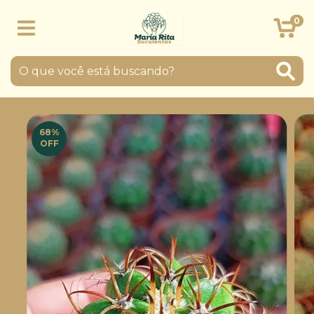
0
68
%
OFF