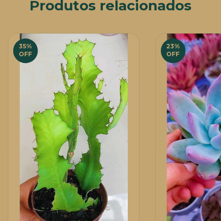
Produtos relacionados
35
%
23
%
OFF
OFF