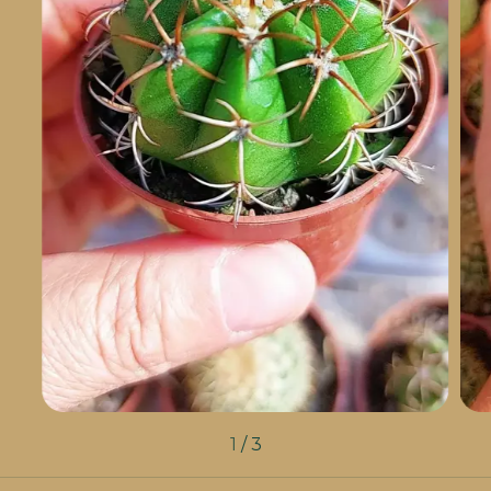
1
/
3