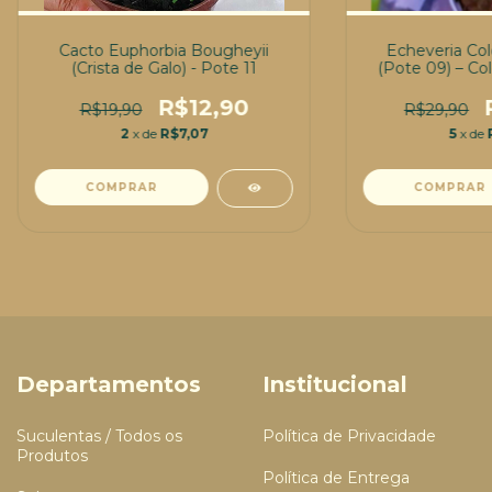
Cacto Euphorbia Bougheyii
Echeveria Colo
(Crista de Galo) - Pote 11
(Pote 09) – C
R$12,90
R$19,90
R$29,90
2
x de
R$7,07
5
x de
Departamentos
Institucional
Suculentas / Todos os
Política de Privacidade
Produtos
Política de Entrega