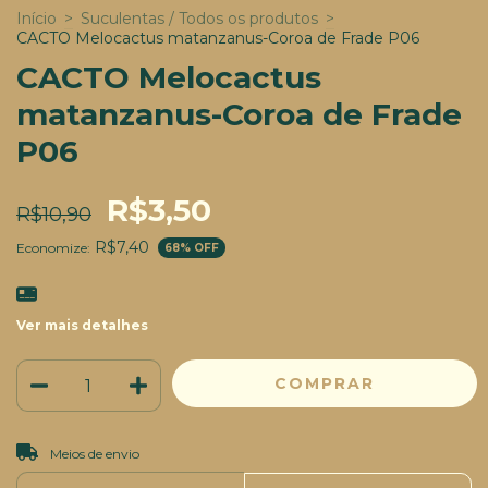
Início
>
Suculentas / Todos os produtos
>
CACTO Melocactus matanzanus-Coroa de Frade P06
CACTO Melocactus
matanzanus-Coroa de Frade
P06
R$3,50
R$10,90
R$7,40
Economize:
68
% OFF
Ver mais detalhes
ALTERAR CEP
Entregas para o CEP:
Meios de envio